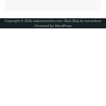
Copyright © 2026
malenzoeortiz.com
| Slick Blog by
Ascendoor
| Powered by
WordPress
.