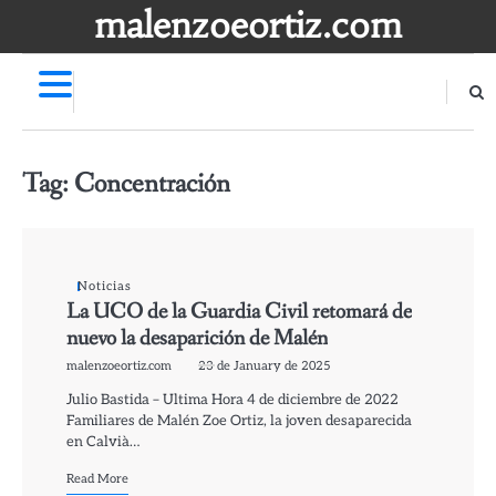
Skip
malenzoeortiz.com
to
content
Publicaciones
de
Malen
Tag:
Concentración
en
Ask.fm
Noticias
La UCO de la Guardia Civil retomará de
nuevo la desaparición de Malén
malenzoeortiz.com
23 de January de 2025
Julio Bastida – Ultima Hora 4 de diciembre de 2022
Familiares de Malén Zoe Ortiz, la joven desaparecida
en Calvià…
Read More