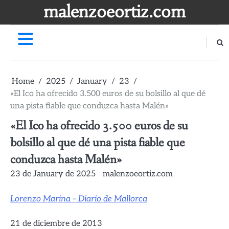
Skip
malenzoeortiz.com
to
content
Publicaciones
de
Malen
Home
2025
January
23
en
Ask.fm
«El Ico ha ofrecido 3.500 euros de su bolsillo al que dé
una pista fiable que conduzca hasta Malén»
«El Ico ha ofrecido 3.500 euros de su
bolsillo al que dé una pista fiable que
conduzca hasta Malén»
23 de January de 2025
malenzoeortiz.com
Lorenzo Marina – Diario de Mallorca
21 de diciembre de 2013