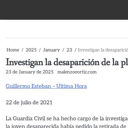
Skip
to
content
Publicaciones
de
Malen
Home
2025
January
23
Investigan la desaparic
en
Ask.fm
Investigan la desaparición de la
23 de January de 2025
malenzoeortiz.com
Guillermo Esteban – Ultima Hora
22 de julio de 2021
La Guardia Civil se ha hecho cargo de la investig
la joven desaparecida había pedido la retirada d