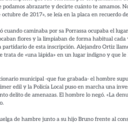
que podamos abrazarte y decirte cuánto te amamos. N
 octubre de 2017», se leía en la placa en recuerdo 
ió cuando caminaba por sa Porrassa ocupaba el lugar
ocaban flores y la limpiaban de forma habitual cada
 partidario de esta inscripción. Alejandro Ortiz lla
 se trata de «una lápida» en un lugar indigno y que l
ncionario municipal -que fue grabada- el hombre s
rimer edil y la Policía Local puso en marcha una inv
unto delito de amenazas. El hombre lo negó. «La den
o.
uelga de hambre junto a su hijo Bruno frente al consi